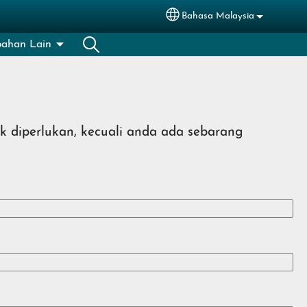
Bahasa Malaysia
Select your language
bahan Lain
k diperlukan, kecuali anda ada sebarang