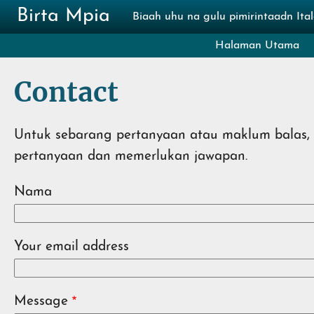
Skip to main content
Birta Mpia
Biaah uhu na gulu pimirintaadn It
Halaman Utama
Contact
Untuk sebarang pertanyaan atau maklum balas, s
pertanyaan dan memerlukan jawapan.
Nama
Your email address
Message